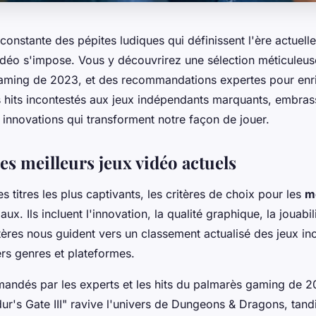
onstante des pépites ludiques qui définissent l'ère actuell
vidéo s'impose. Vous y découvrirez une sélection méticuleus
aming de 2023, et des recommandations expertes pour enri
 hits incontestés aux jeux indépendants marquants, embrass
s innovations qui transforment notre façon de jouer.
es meilleurs jeux vidéo actuels
s titres les plus captivants, les critères de choix pour les
me
ux. Ils incluent l'innovation, la qualité graphique, la jouabili
itères nous guident vers un classement actualisé des jeux in
rs genres et plateformes.
andés par les experts et les hits du palmarès gaming de 20
dur's Gate III" ravive l'univers de Dungeons & Dragons, tan