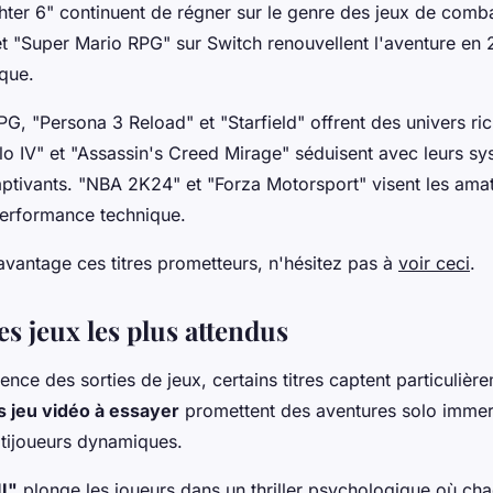
ghter 6" continuent de régner sur le genre des jeux de comb
t "Super Mario RPG" sur Switch renouvellent l'aventure en
que.
G, "Persona 3 Reload" et "Starfield" offrent des univers ric
lo IV" et "Assassin's Creed Mirage" séduisent avec leurs sy
captivants. "NBA 2K24" et "Forza Motorsport" visent les ama
performance technique.
avantage ces titres prometteurs, n'hésitez pas à
voir ceci
.
s jeux les plus attendus
ence des sorties de jeux, certains titres captent particulière
 jeu vidéo à essayer
promettent des aventures solo immer
tijoueurs dynamiques.
I"
plonge les joueurs dans un thriller psychologique où ch