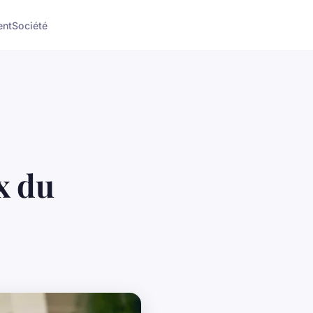
ent
Société
x du