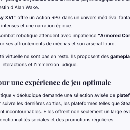
estin d'Alan Wake.
sy XVI"
offre un Action RPG dans un univers médiéval fanta
intenses et une narration épique.
combat robotique attendent avec impatience
"Armored Core
r ses affrontements de méchas et son arsenal lourd.
ité virtuelle ne sont pas en reste. Ils proposent des
gamepla
 interactions et l'immersion ludique.
our une expérience de jeu optimale
atique vidéoludique demande une sélection avisée de
plate
ur suivre les dernières sorties, les plateformes telles que S
t incontournables. Elles offrent non seulement un large éve
onctionnalités sociales et des promotions régulières.