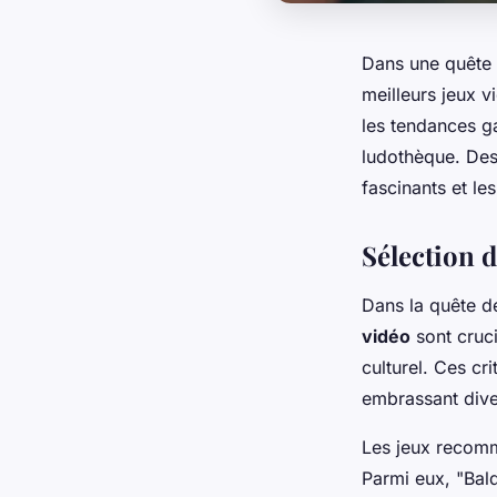
Dans une quête c
meilleurs jeux 
les tendances g
ludothèque. Des
fascinants et le
Sélection d
Dans la quête de
vidéo
sont crucia
culturel. Ces cr
embrassant dive
Les jeux recomm
Parmi eux, "Bal