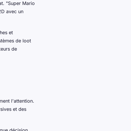
at. "Super Mario
 2D avec un
hes et
stèmes de loot
teurs de
ment l'attention.
sives et des
aque décision