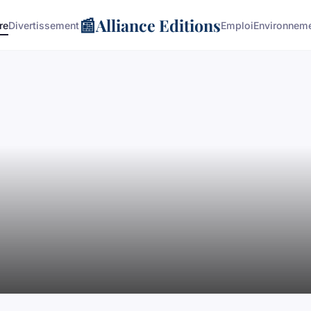
📰
Alliance Editions
re
Divertissement
Emploi
Environnem