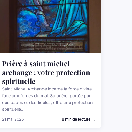
Prière à saint michel
archange : votre protection
spirituelle
Saint Michel Archange incarne la force divine
face aux forces du mal. Sa prière, portée par
des papes et des fidèles, offre une protection
spirituelle...
21 mai 2025
8 min de lecture →