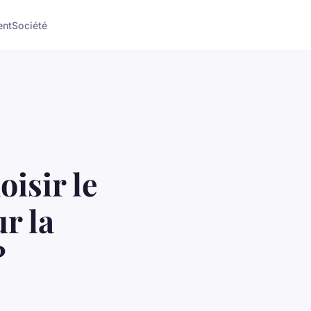
ent
Société
isir le
r la
?