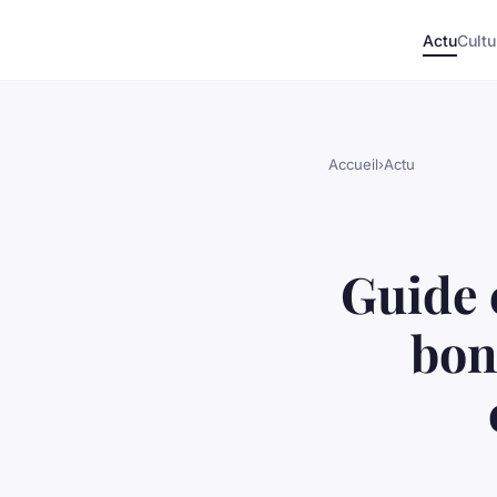
Actu
Cultu
Accueil
›
Actu
Guide 
bon