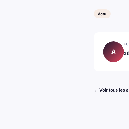
Actu
EC
A
a
← Voir tous les a