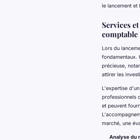
le lancement et 
Services et
comptable
Lors du lanceme
fondamentaux. U
précieuse, nota
attirer les inves
L'expertise d'u
professionnels 
et peuvent fourn
L'accompagnem
marché, une éval
Analyse du