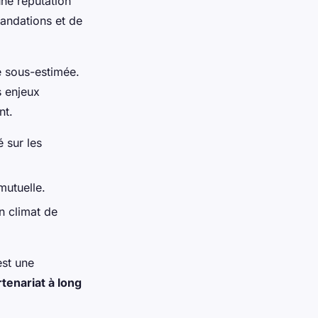
une réputation
mandations et de
e sous-estimée.
s enjeux
nt.
é sur les
mutuelle.
n climat de
est une
tenariat à long