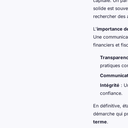
capitale. Un par
solide est souve
rechercher des 
L'
importance de
Une communicati
financiers et f
Transparen
pratiques co
Communicat
Intégrité
: U
confiance.
En définitive, é
démarche qui pri
terme
.