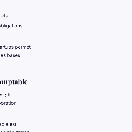
iels.
obligations
tartups permet
des bases
comptable
s ; la
boration
ble est