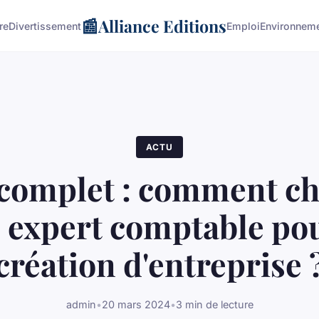
📰
Alliance Editions
re
Divertissement
Emploi
Environnem
ACTU
complet : comment cho
 expert comptable pou
création d'entreprise 
admin
•
20 mars 2024
•
3 min de lecture