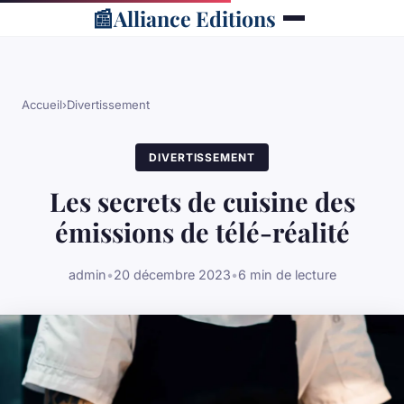
📰
Alliance Editions
Accueil
›
Divertissement
DIVERTISSEMENT
Les secrets de cuisine des
émissions de télé-réalité
admin
•
20 décembre 2023
•
6 min de lecture