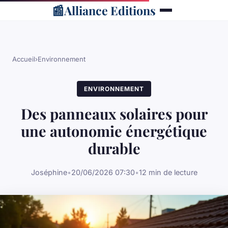
📰
Alliance Editions
Accueil
›
Environnement
ENVIRONNEMENT
Des panneaux solaires pour
une autonomie énergétique
durable
Joséphine
•
20/06/2026 07:30
•
12 min de lecture