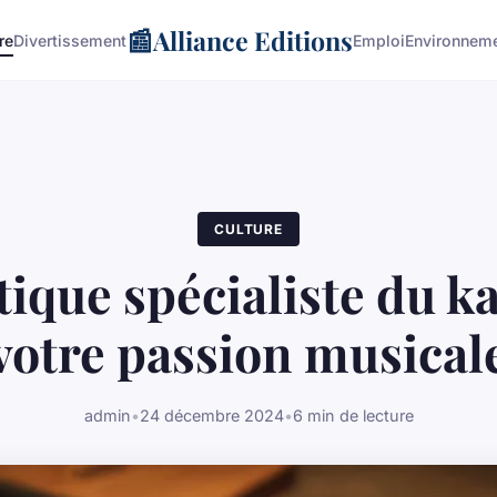
📰
Alliance Editions
re
Divertissement
Emploi
Environnem
CULTURE
ique spécialiste du k
votre passion musical
admin
•
24 décembre 2024
•
6 min de lecture