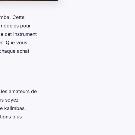
imba. Cette
s modèles pour
de cet instrument
er. Que vous
 chaque achat
 les amateurs de
us soyez
de kalimbas,
tions plus