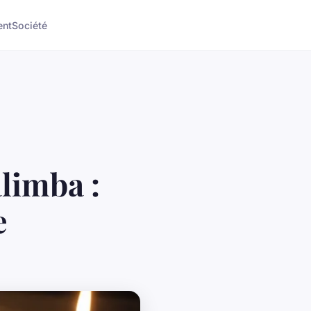
ent
Société
alimba :
e