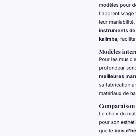
modèles pour dé
l'apprentissage 
leur maniabilité
instruments de
kalimba
, facili
Modèles inter
Pour les musici
profondeur sono
meilleures mar
sa fabrication a
matériaux de hau
Comparaison d
Le choix du maté
pour son esthét
que le
bois d'h