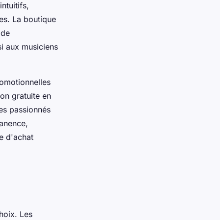
tuitifs,
tes. La boutique
 de
si aux musiciens
romotionnelles
on gratuite en
les passionnés
manence,
e d'achat
hoix. Les