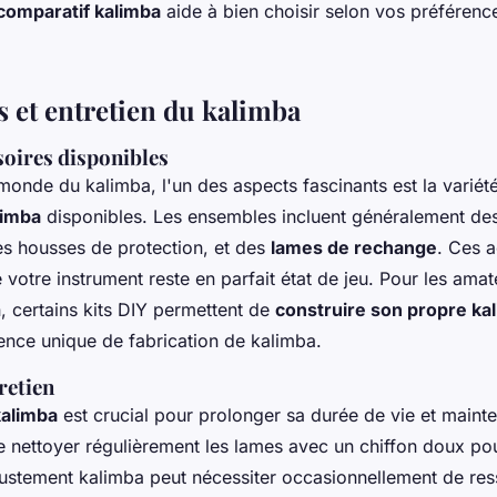
comparatif kalimba
aide à bien choisir selon vos préférenc
s et entretien du kalimba
soires disponibles
monde du kalimba, l'un des aspects fascinants est la variét
limba
disponibles. Les ensembles incluent généralement de
s housses de protection, et des
lames de rechange
. Ces 
 votre instrument reste en parfait état de jeu. Pour les ama
, certains kits DIY permettent de
construire son propre ka
ience unique de fabrication de kalimba.
retien
kalimba
est crucial pour prolonger sa durée de vie et mainten
 nettoyer régulièrement les lames avec un chiffon doux pou
justement kalimba peut nécessiter occasionnellement de ress