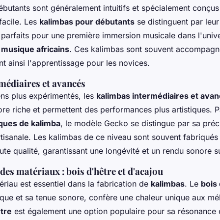
butants sont généralement intuitifs et spécialement conçus
facile. Les
kalimbas pour débutants
se distinguent par leur 
, parfaits pour une première immersion musicale dans l'univ
 musique africains
. Ces kalimbas sont souvent accompag
tant ainsi l'apprentissage pour les novices.
médiaires et avancés
ens plus expérimentés, les
kalimbas intermédiaires et ava
re riche et permettent des performances plus artistiques. P
ques de kalimba
, le modèle Gecko se distingue par sa préc
rtisanale. Les kalimbas de ce niveau sont souvent fabriqué
te qualité, garantissant une longévité et un rendu sonore s
es matériaux : bois d'hêtre et d'acajou
riau est essentiel dans la fabrication de
kalimbas
. Le
bois
ique et sa tenue sonore, confère une chaleur unique aux mél
être
est également une option populaire pour sa résonance c