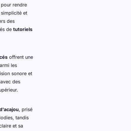
 pour rendre
simplicité et
ers des
nés de
tutoriels
ncés
offrent une
armi les
ision sonore et
s avec des
upérieur.
 d'acajou
, prisé
odies, tandis
laire et sa