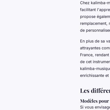
Chez kalimba-mu
facilitant l'app
propose égaleme
remplacement, m
de personnaliser 
En plus de sa va
attrayantes com
France, rendant 
de cet instrumen
kalimba-musique 
enrichissante et
Les différe
Modèles pour
Si vous envisag