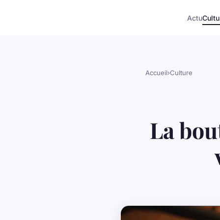
Actu
Cultu
Accueil
›
Culture
La bout