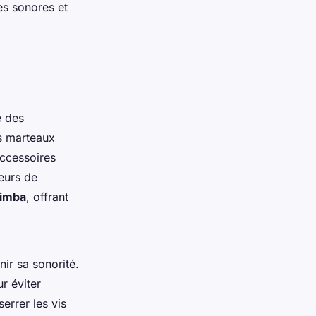
es sonores et
é des
s marteaux
accessoires
teurs de
limba
, offrant
ir sa sonorité.
r éviter
errer les vis