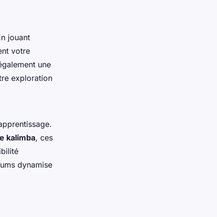
En jouant
nt votre
 également une
tre exploration
 apprentissage.
e kalimba
, ces
bilité
orums dynamise